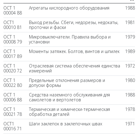
ОСТ 1
Агрегаты кислородного оборудования
1988
00004 88
ОСТ1
Выход резьбы. Сбеги, недорезы, недокаты,
1981
00010 81
проточки и фаски
ОСТ 1
Микровыключатели. Правила выбора и
1979
00008 79
установки
ОСТ 1
Моменты затяжек. Болтов, винтов и шпилек
1989
00017 89
ОСТ 1
Отраслевая система обеспечения единства
1972
00020 72
измерений
ОСТ 1
Предельные отклонения размеров и
1980
00022 80
допуски формы
ОСТ 1
Средства наземного обслуживания для
1988
00006 88
самолетов и вертолетов
ОСТ 1
Термическая и химически-термическая
1978
00021 78
обработка деталей
ОСТ1
Шаги заклепок в заклепочных швах
1971
00016 71