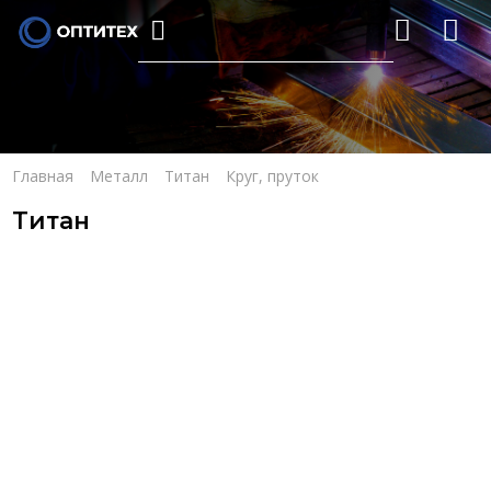
Главная
Металл
Титан
Круг, пруток
Титан