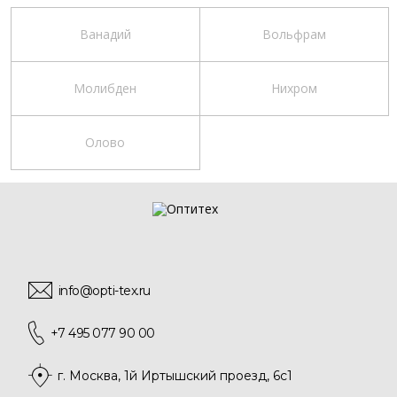
Ванадий
Вольфрам
Молибден
Нихром
Олово
info@opti-tex.ru
+7 495 077 90 00
г. Москва, 1й Иртышский проезд, 6с1