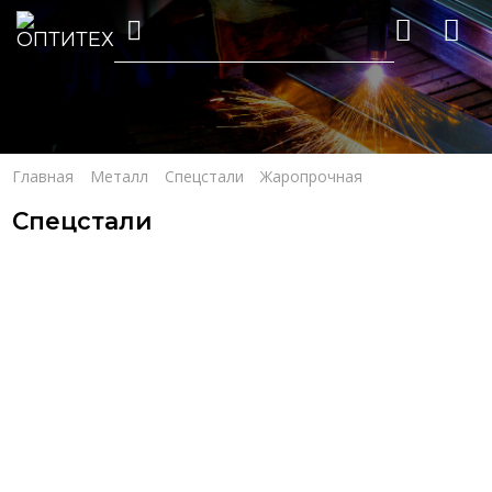
Главная
Металл
Спецстали
Жаропрочная
Спецстали