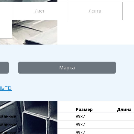
Лист
Лента
Марка
Размер
Длина
ованные
99x7
ованные
99x7
ованные
99x7