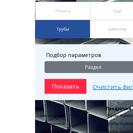
Полоса
Круг
Трубы
Швеллер
Подбор параметров
Раздел
Вид
Продукция
Оцинкованные
Трубы оцинк
Оцинкованные
Трубы оцинк
Оцинкованные
Трубы оцинк